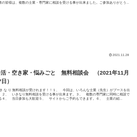
者の皆様は、複数の士業・専門家に相談を受ける事が出来ました。ご参加ありがとう...
2021.11.28
終活・空き家・悩みごと 無料相談会 （2021年11月
7日）
 き な り 無料相談が受けれます！！１、 今回は、いろんな士業（先生）がブースを出
。２、 いきなり無料相談を受ける事が出来ます。３、 複数の専門家に同時に相談で
る４、 当日参加も大歓迎５、 サイトからご予約もできます。６、 士業の紹...