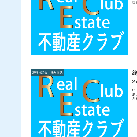
場
無料相談会・悩み相談
2
い
展
き