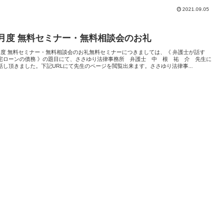
2021.09.05
9月度 無料セミナー・無料相談会のお礼
月度 無料セミナー・無料相談会のお礼無料セミナーにつきましては、《 弁護士が話す
宅ローンの債務 》の題目にて、ささゆり法律事務所 弁護士 中 根 祐 介 先生に
話し頂きました。下記URLにて先生のページを閲覧出来ます。ささゆり法律事...