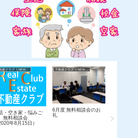
不動産クラブ《 NEWS 》
不動産クラブ《 NEWS 》
6月度 無料相談会のお
活・空き家・悩みご
11月度 
礼
 無料相談会
家・悩みご
2020年8月15日）
談会のお礼