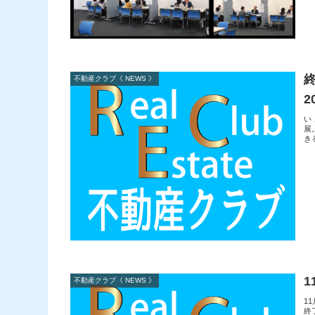
不動産クラブ《 NEWS 》
2
い
展
き
不動産クラブ《 NEWS 》
1
終