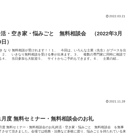
2022.03.21
終活・空き家・悩みごと 無料相談会 （2022年3月
0日）
 き な り 無料相談が受けれます！！１、 今回は、いろんな士業（先生）がブースを出
。２、 いきなり無料相談を受ける事が出来ます。３、 複数の専門家に同時に相談で
る４、 当日参加も大歓迎５、 サイトからご予約もできます。６、 士業の紹...
2021.11.28
11月度 無料セミナー・無料相談会のお礼
1月度 無料セミナー・無料相談会のお礼終活・空き家・悩みごと 無料相談会 を無事
了させて頂きました。会場では税務・法務など多岐に渡り、悩みごとを持たれている来