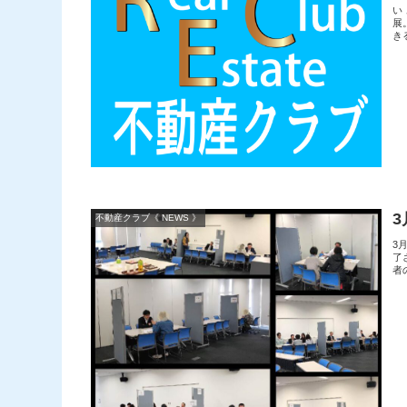
い
展
き
不動産クラブ《 NEWS 》
3
了
者