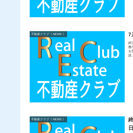
不動産クラブ《 NEWS 》
終
務
を
談..
不動産クラブ《 NEWS 》