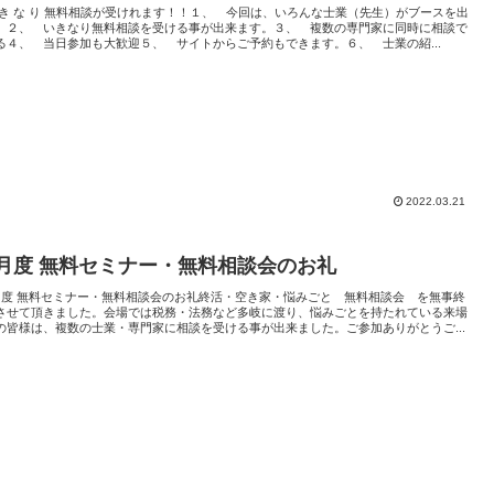
 き な り 無料相談が受けれます！！１、 今回は、いろんな士業（先生）がブースを出
。２、 いきなり無料相談を受ける事が出来ます。３、 複数の専門家に同時に相談で
る４、 当日参加も大歓迎５、 サイトからご予約もできます。６、 士業の紹...
2022.03.21
3月度 無料セミナー・無料相談会のお礼
月度 無料セミナー・無料相談会のお礼終活・空き家・悩みごと 無料相談会 を無事終
させて頂きました。会場では税務・法務など多岐に渡り、悩みごとを持たれている来場
の皆様は、複数の士業・専門家に相談を受ける事が出来ました。ご参加ありがとうご...