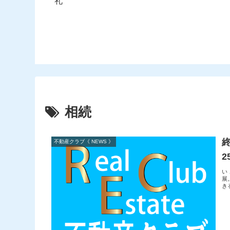
礼
相続
不動産クラブ《 NEWS 》
2
い
展
き