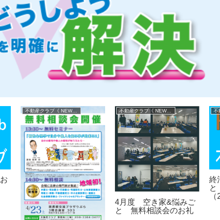
不動産クラブ《 NEWS 》
不動産クラブ《 NEWS 》
のお
終
と
（
4月度 空き家&悩みご
と 無料相談会のお礼