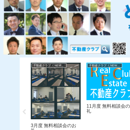
不動産クラブ《 NEWS 》
不動産クラブ《 NEWS 》
EWS 》
終活・空き
と 無料相
11月度 無料相談会
礼
3月度 無料相談会のお