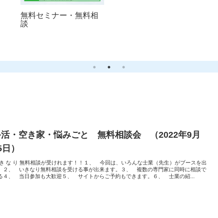
無料セミナー・無料相
談
終活・空き家・悩みごと 無料相談会 （2022年9月
5日）
 き な り 無料相談が受けれます！！１、 今回は、いろんな士業（先生）がブースを出
。２、 いきなり無料相談を受ける事が出来ます。３、 複数の専門家に同時に相談で
る４、 当日参加も大歓迎５、 サイトからご予約もできます。６、 士業の紹...