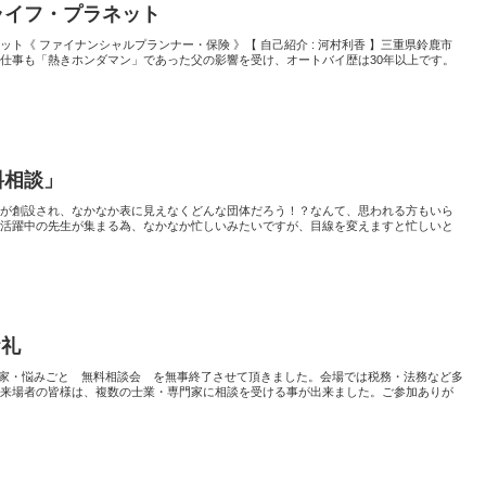
ライフ・プラネット
ト《 ファイナンシャルプランナー・保険 》【 自己紹介 : 河村利香 】三重県鈴鹿市
仕事も「熱きホンダマン」であった父の影響を受け、オートバイ歴は30年以上です。
料相談」
りが創設され、なかなか表に見えなくどんな団体だろう！？なんて、思われる方もいら
在活躍中の先生が集まる為、なかなか忙しいみたいですが、目線を変えますと忙しいと
お礼
き家・悩みごと 無料相談会 を無事終了させて頂きました。会場では税務・法務など多
る来場者の皆様は、複数の士業・専門家に相談を受ける事が出来ました。ご参加ありが