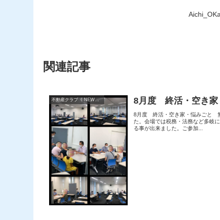
Aichi_O
関連記事
8月度 終活・空き
不動産クラブ《 NEWS 》
8月度 終活・空き家・悩みごと 
た。会場では税務・法務など多岐
る事が出来ました。ご参加...