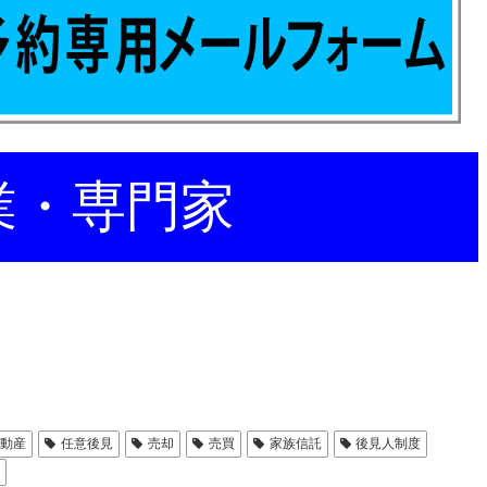
業・専門家
不動産
任意後見
売却
売買
家族信託
後見人制度