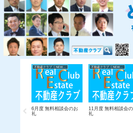
不動産クラブ《 NEWS 》
不動産クラブ《 NEWS 》
不動産クラブ《 NEWS 》
家・悩みご
6月度 無料相談会のお
11月度 無料相談会
相談会
礼
礼
1月9日）