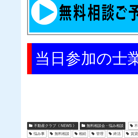
当日参加の士
不動産クラブ《 NEWS 》
無料相談会・悩み相談
悩み事
無料相談
相続
管理
終活
賃貸