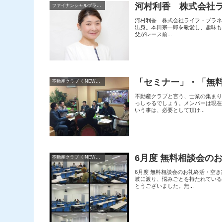
河村利香 株式会社
ファイナンシャルプランナー
河村利香 株式会社ライフ・プラネッ
出身。本田宗一郎を敬愛し、趣味も
父がレース前...
「セミナー」・「無
不動産クラブ《 NEWS 》
不動産クラブと言う、士業の集ま
っしゃるでしょう。メンバーは現
いう事は、必要として頂け...
6月度 無料相談会の
不動産クラブ《 NEWS 》
6月度 無料相談会のお礼終活・空
岐に渡り、悩みごとを持たれてい
とうございました。無...