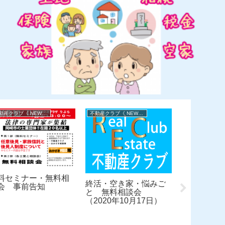
不動産クラブ《 NEWS 》
不動産クラブ《 NEWS 》
料セミナー・無料相
空き家&悩
終活・空き家・悩みご
会 事前告知
相談会
と 無料相談会
（2020年10月17日）