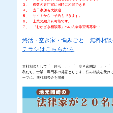
３、 複数の専門家に同時に相談できる
４、 当日参加も大歓迎
５、 サイトからご予約もできます。
６、 士業の紹介も可能です。
７、 『おかざき相談隊』への入会希望者募集中
終活・空き家・悩みごと 無料相談
チラシはこちらから
無料相談として「 終活 」・「 空き家問題 」・「
私たち、士業・専門家の得意とします、悩み相談を受け
ーマに、無料相談会を開催