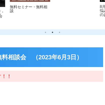
8
無料セミナー・無料相
悩
談
家・
の
会
相談会 （2023年6月3日）
す！！