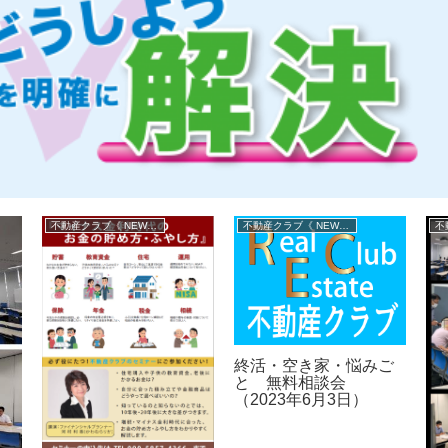
不動産クラブ《 NEWS 》
不動産クラブ《 NEWS 》
終活・空き家・悩みご
と 無料相談会
（2023年6月3日）