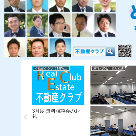
み相談
不動産クラブ《 NEWS 》
無料相談会・悩み相談
家・悩みご
3月度 無料相談会のお
相談会
礼
1月27日）