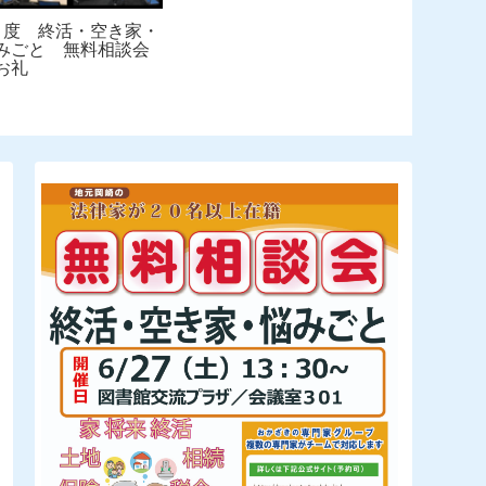
月度 終活・空き家・
みごと 無料相談会
お礼