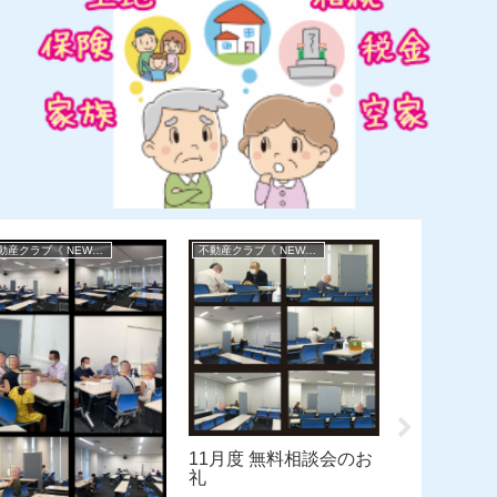
不動産クラブ《 NEWS 》
不動産クラブ《 NEWS 》
11月度 無
礼
11月度 無料相談会のお
礼