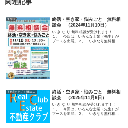
関連記事
終活・空き家・悩みごと 無料相
未分類
談会 （2024年11月10日）
い き な り 無料相談が受けれます！！
１、 今回は、いろんな士業（先生）が
ブースを出展。２、 いきなり無料相談
を受ける事が出来ます。３、 複数の専
門家に同時に相談できる４、 当日参加
も大歓迎５、 サイトからご予約もでき
ます。６、 士業の紹...
終活・空き家・悩みごと 無料相
不動産クラブ《 NEWS 》
談会 （2025年11月9日）
い き な り 無料相談が受けれます！！
１、 今回は、いろんな士業（先生）が
ブースを出展。２、 いきなり無料相談
を受ける事が出来ます。３、 複数の専
門家に同時に相談できる４、 当日参加
も大歓迎５、 サイトからご予約もでき