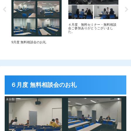
４月度 無料セミナー・無料相談
会ご参加ありがとうございまし
た。
終
9月度 無料相談会のお礼
談会
６月度 無料相談会のお礼
未分類