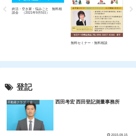
相
終活・空き家・悩みごと 無料相
終
談会 （2021年9月5日）
談会
無料セミナー・無料相談
登記
西田考宏 西田登記測量事務所
不動産クラブ《 会員一覧 》
2015.09.15