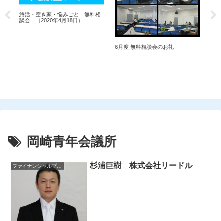
終活・空き家・悩みごと 無料相
談会 （2020年4月18日）
談
6月度 無料相談会のお礼
3
無
岡崎青年会議所
杉浦巨樹 株式会社リードル
ファイナンシャルプランナー