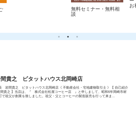
ー
お
無料セミナー・無料相
ご
談
）
岩間貴之 ピタットハウス北岡崎店
長 岩間貴之 ピタットハウス北岡崎店《 不動産会社・宅地建物取引士 》【 自己紹介
 岩間貴之 】当店は、『 株式会社松屋コーヒー店 』と申しまして、昭和6年岡崎市材
町で祖父が創業を致しました。祖父・父とコーヒーの製造販売を行って来ま...