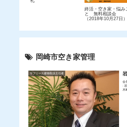
礼
終活・空き家・悩み
と 無料相談会
（2018年10月27日
岡崎市空き家管理
サブリース建物取扱主任者
会
:
木