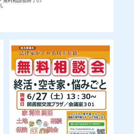
・無料相談会終了の
礼
無料セミナ
談