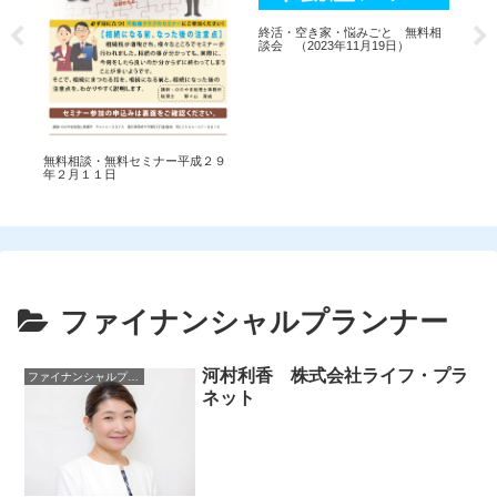
相
終活・空き家・悩みごと 無料相
終
談会 （2023年11月19日）
談会
無料相談・無料セミナー平成２９
年２月１１日
ファイナンシャルプランナー
河村利香 株式会社ライフ・プラ
ファイナンシャルプランナー
ネット