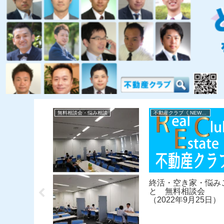
不動産クラブ《 NEWS 》
無料相談会・悩み相談
不動産クラブ《 NEWS 》
相談会のお
終活・空き家・悩み
と 無料相談会
（2022年9月25日）