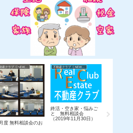
不動産クラブ《 NEWS 》
不動産クラブ《 NEWS 》
終活・空き家・悩みご
終活・空き
と 無料相談会
と 無料
（2019年11月30日）
（2021年9
1月度 無料相談会のお