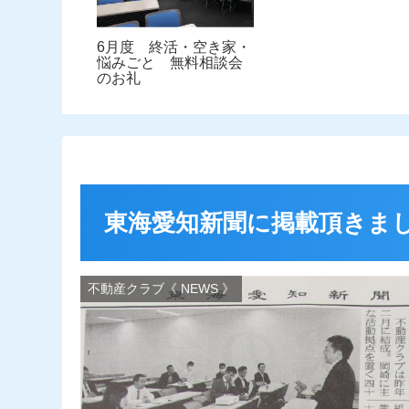
6月度 終活・空き家・
悩みごと 無料相談会
のお礼
東海愛知新聞に掲載頂きま
不動産クラブ《 NEWS 》