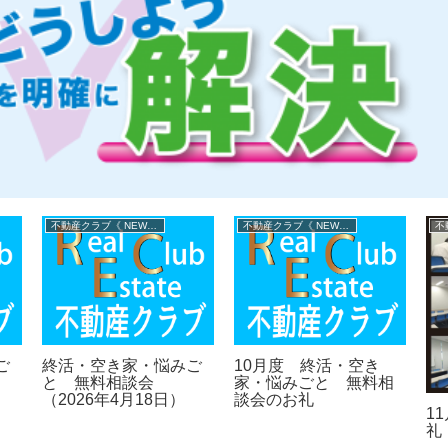
不動産クラブ《 NEWS 》
不動産クラブ《 NEWS 》
ご
終活・空き家・悩みご
10月度 終活・空き
と 無料相談会
家・悩みごと 無料相
（2026年4月18日）
談会のお礼
1
礼