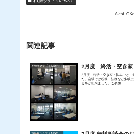
不動産クラブ《 NEWS 》
Aichi_O
関連記事
2月度 終活・空き
不動産クラブ《 NEWS 》
2月度 終活・空き家・悩みごと 
た。会場では税務・法務など多岐
る事が出来ました。ご参加...
不動産クラブ《 NEWS 》