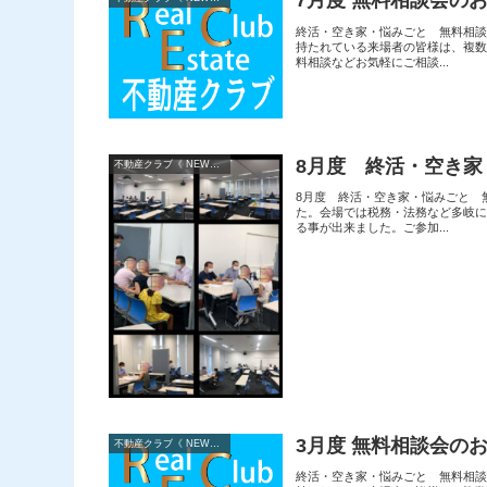
7月度 無料相談会の
終活・空き家・悩みごと 無料相
持たれている来場者の皆様は、複
料相談などお気軽にご相談...
8月度 終活・空き
不動産クラブ《 NEWS 》
8月度 終活・空き家・悩みごと 
た。会場では税務・法務など多岐
る事が出来ました。ご参加...
3月度 無料相談会の
不動産クラブ《 NEWS 》
終活・空き家・悩みごと 無料相