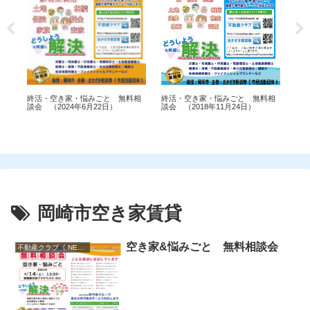
前
終
終活・空き家・悩みごと 無料相
終活・空き家・悩みごと 無料相
談会
談会 （2018年11月24日）
談会 （2024年6月22日）
岡崎市空き家賃貸
空き家&悩みごと 無料相談会
不動産クラブ《 NEWS 》