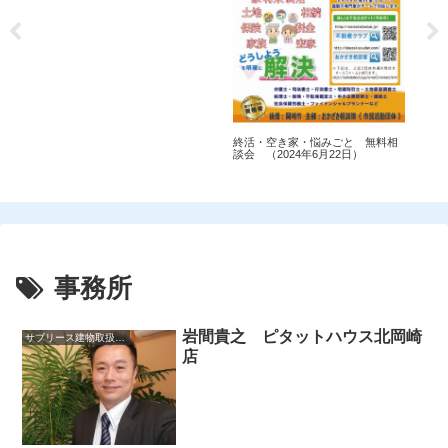
相
第
会
終活・空き家・悩みごと 無料相
談会 （2024年6月22日）
事務所
岩間貴之 ピタットハウス北岡崎
サブリース建物取扱主任者
店