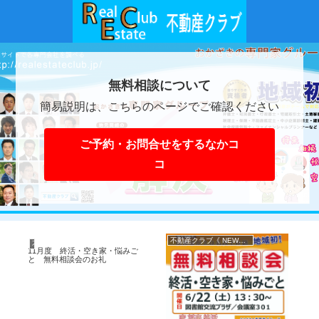
無料相談について
簡易説明は、こちらのページでご確認ください
ご予約・お問合せをするなかコ
コ
不動産クラブ《 NEWS 》
不動産クラブ《 NEWS 》
11月度 終活・空き家・悩みご
と 無料相談会のお礼