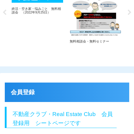
終
終活・空き家・悩みごと 無料相
談会
談会 （2022年9月25日）
無料相談会・無料セミナー
会員登録
不動産クラブ・Real Estate Club 会員
登録用 シートページです