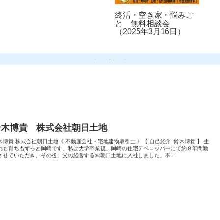
終活・空き家・悩みご
と 無料相談会
（2025年3月16日）
‎鈴木博貴 株式会社朝日土地
鈴木博貴 株式会社朝日土地《 不動産会社・宅地建物取引士 》【 自己紹介 :鈴木博貴 】 生
れも育ちもずっと岡崎です。私は大学卒業後、岡崎の住宅デベロッパーにて約８年間勤
させていただき、その後、父の経営する㈱朝日土地に入社しました。不...