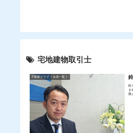
宅地建物取引士
不動産クラブ《 会員一覧 》
‎
ま
務