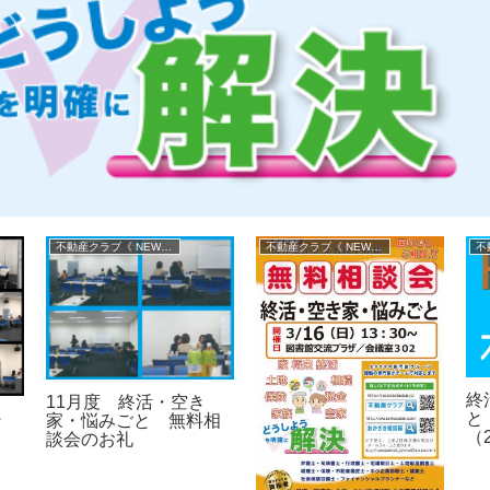
不動産クラブ《 NEWS 》
不動産クラブ《 NEWS 》
終
11月度 終活・空き
と
・
家・悩みごと 無料相
（
談会のお礼