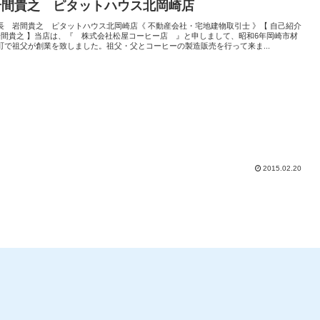
岩間貴之 ピタットハウス北岡崎店
長 岩間貴之 ピタットハウス北岡崎店《 不動産会社・宅地建物取引士 》【 自己紹介
 岩間貴之 】当店は、『 株式会社松屋コーヒー店 』と申しまして、昭和6年岡崎市材
町で祖父が創業を致しました。祖父・父とコーヒーの製造販売を行って来ま...
2015.02.20