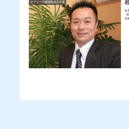
サブリース建物取扱主任者
会
:
木