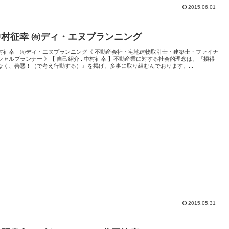
2015.06.01
中村征幸 ㈲ディ・エヌプランニング
村征幸 ㈲ディ・エヌプランニング《 不動産会社・宅地建物取引士・建築士・ファイナ
シャルプランナー 》【 自己紹介 : 中村征幸 】不動産業に対する社会的理念は、『損得
なく、善悪！（で考え行動する）』を掲げ、多事に取り組むんでおります。...
2015.05.31