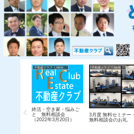
不動産クラブ《 NEWS 》
不動産クラブ《 NEWS 》
不動産クラブ《 NEWS 》
家・悩みご
終活・空き家・悩みご
相談会
と 無料相談会
3月度 無料セミナー
月19日）
（2022年3月20日）
無料相談会のお礼