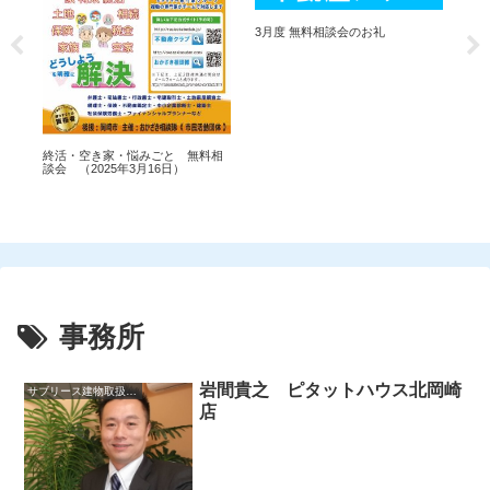
3月度 無料相談会のお礼
終
談会
終活・空き家・悩みごと 無料相
談会 （2025年3月16日）
会
事務所
岩間貴之 ピタットハウス北岡崎
サブリース建物取扱主任者
店