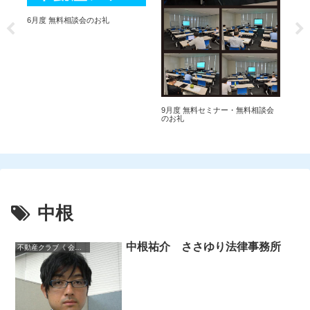
6月度 無料相談会のお礼
9月度 無料セミナー・無料相談会
6
のお礼
無
中根
中根祐介 ささゆり法律事務所
不動産クラブ《 会員一覧 》