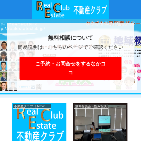
無料相談について
簡易説明は、こちらのページでご確認ください
ご予約・お問合せをするなかコ
コ
不動産クラブ《 NEWS 》
無料相談会・悩み相談
無
相