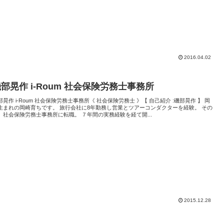
2016.04.02
部晃作 i-Roum 社会保険労務士事務所
部晃作 i-Roum 社会保険労務士事務所《 社会保険労務士 》【 自己紹介 :磯部晃作 】 岡
生まれの岡崎育ちです。 旅行会社に8年勤務し営業とツアーコンダクターを経験。 その
、社会保険労務士事務所に転職。 ７年間の実務経験を経て開...
2015.12.28