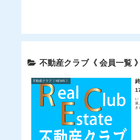
相談会のお
不動産クラブ《 会員一覧 
不動産クラブ《 NEWS 》
1
い
展
き