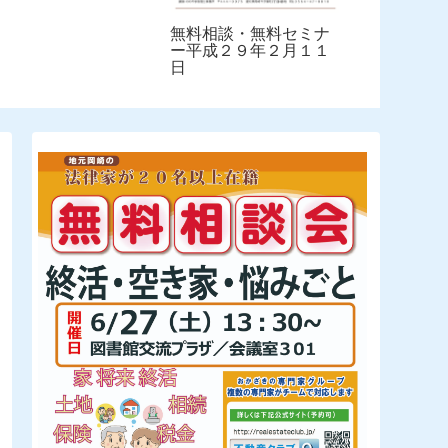
礼
無料相談・無料セミナ
ー平成２９年２月１１
日