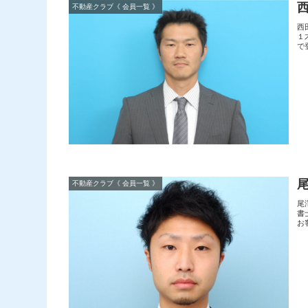
不動産クラブ《 会員一覧 》
西
１
で
不動産クラブ《 会員一覧 》
尾
書
お