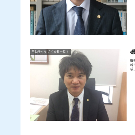
磯
不動産クラブ《 会員一覧 》
磯
崎
後