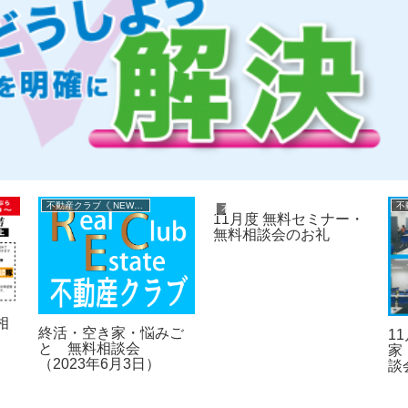
不動産クラブ《 NEWS 》
不動産クラブ《 NEWS 》
11月度 無料セミナー・
無料相談会のお礼
相
終活・空き家・悩みご
1
と 無料相談会
家
（2023年6月3日）
談