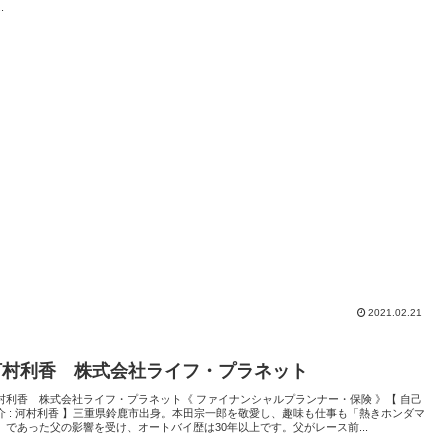
.
2021.02.21
河村利香 株式会社ライフ・プラネット
村利香 株式会社ライフ・プラネット《 ファイナンシャルプランナー・保険 》【 自己
介 : 河村利香 】三重県鈴鹿市出身。本田宗一郎を敬愛し、趣味も仕事も「熱きホンダマ
」であった父の影響を受け、オートバイ歴は30年以上です。父がレース前...