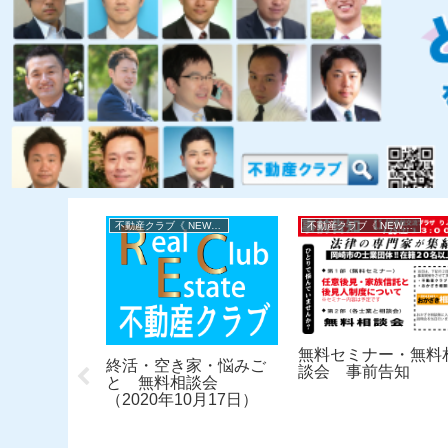
不動産クラブ《 NEWS 》
不動産クラブ《 NEWS 》
不動産クラブ《 NEWS 》
無料セミナー・無料
終活・空き家・悩みご
談会 事前告知
と 無料相談会
（2020年10月17日）