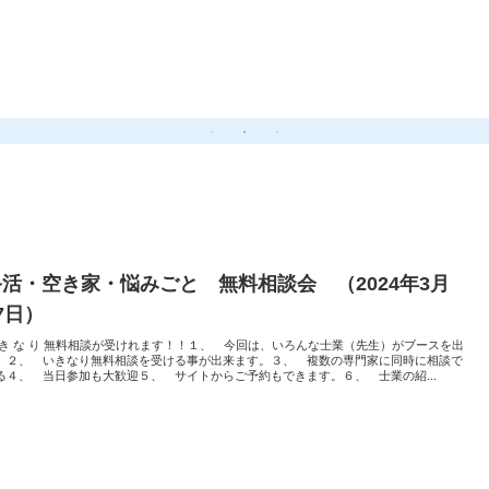
》
終活・空き家・悩みごと 無料相談会 （2024年3月
7日）
 き な り 無料相談が受けれます！！１、 今回は、いろんな士業（先生）がブースを出
。２、 いきなり無料相談を受ける事が出来ます。３、 複数の専門家に同時に相談で
る４、 当日参加も大歓迎５、 サイトからご予約もできます。６、 士業の紹...