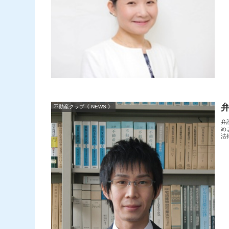
不動産クラブ《 NEWS 》
弁
め
法