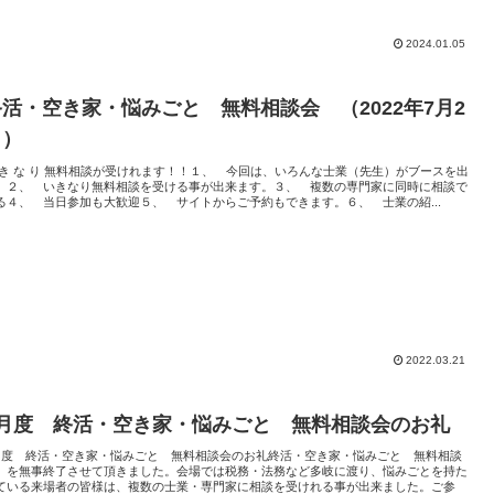
2024.01.05
終活・空き家・悩みごと 無料相談会 （2022年7月2
日）
 き な り 無料相談が受けれます！！１、 今回は、いろんな士業（先生）がブースを出
。２、 いきなり無料相談を受ける事が出来ます。３、 複数の専門家に同時に相談で
る４、 当日参加も大歓迎５、 サイトからご予約もできます。６、 士業の紹...
2022.03.21
2月度 終活・空き家・悩みごと 無料相談会のお礼
月度 終活・空き家・悩みごと 無料相談会のお礼終活・空き家・悩みごと 無料相談
 を無事終了させて頂きました。会場では税務・法務など多岐に渡り、悩みごとを持た
ている来場者の皆様は、複数の士業・専門家に相談を受けれる事が出来ました。ご参