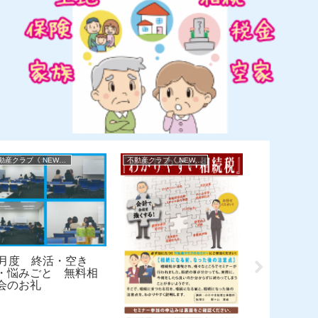
不動産クラブ《 NEWS 》
不動産クラブ《 NEWS 》
1月度 終活・空き
・悩みごと 無料相
会のお礼
3月度 無料