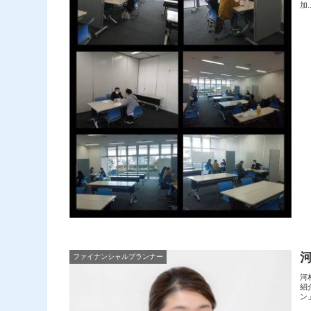
加..
ファイナンシャルプランナー
河
紹
ン