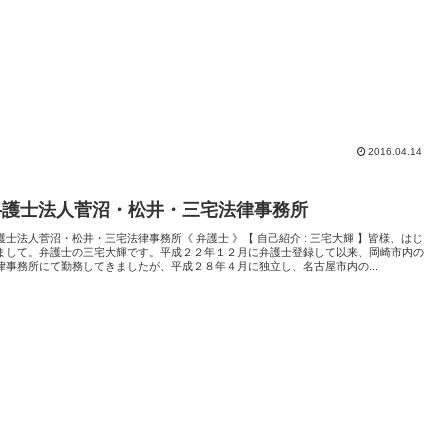
2016.04.14
弁護士法人菅沼・松井・三宅法律事務所
護士法人菅沼・松井・三宅法律事務所《 弁護士 》【 自己紹介 : 三宅大輝 】皆様、はじ
まして。弁護士の三宅大輝です。平成２２年１２月に弁護士登録して以来、岡崎市内の
律事務所にて勤務してきましたが、平成２８年４月に独立し、名古屋市内の...