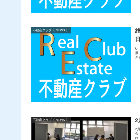
不動産クラブ《 NEWS 》
い
展
き
不動産クラブ《 NEWS 》
2
会
れ