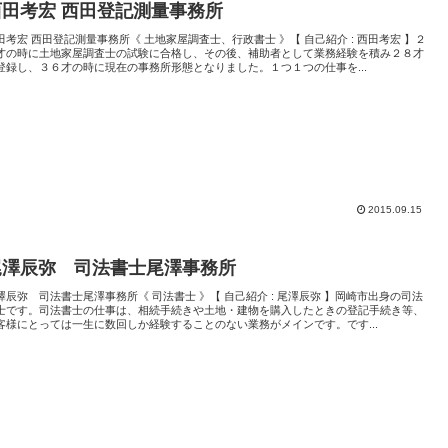
西田考宏 西田登記測量事務所
田考宏 西田登記測量事務所《 土地家屋調査士、行政書士 》【 自己紹介 : 西田考宏 】２
才の時に土地家屋調査士の試験に合格し、その後、補助者として業務経験を積み２８才
登録し、３６才の時に現在の事務所形態となりました。１つ１つの仕事を...
2015.09.15
尾澤辰弥 司法書士尾澤事務所
澤辰弥 司法書士尾澤事務所《 司法書士 》【 自己紹介 : 尾澤辰弥 】岡崎市出身の司法
士です。司法書士の仕事は、相続手続きや土地・建物を購入したときの登記手続き等、
客様にとっては一生に数回しか経験することのない業務がメインです。です...