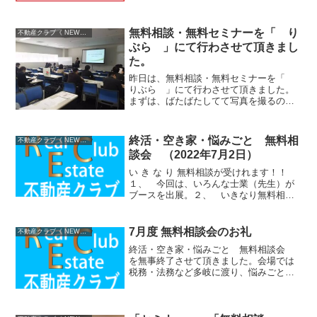
無料相談・無料セミナーを「 り
不動産クラブ《 NEWS 》
ぶら 」にて行わさせて頂きまし
た。
昨日は、無料相談・無料セミナーを「
りぶら 」にて行わさせて頂きました。
まずは、ばたばたしてて写真を撮るのを
忘れていて、無料セミナー始まる瞬間の
写真1枚して・・・・セミナー内容は、
『家族と一緒に考える認知症と相続対
終活・空き家・悩みごと 無料相
不動産クラブ《 NEWS 》
策』家族信託・後見制度 ...
談会 （2022年7月2日）
い き な り 無料相談が受けれます！！
１、 今回は、いろんな士業（先生）が
ブースを出展。２、 いきなり無料相談
を受ける事が出来ます。３、 複数の専
門家に同時に相談できる４、 当日参加
も大歓迎５、 サイトからご予約もでき
7月度 無料相談会のお礼
不動産クラブ《 NEWS 》
ます。６、 士業の紹...
終活・空き家・悩みごと 無料相談会
を無事終了させて頂きました。会場では
税務・法務など多岐に渡り、悩みごとを
持たれている来場者の皆様は、複数の士
業・専門家に相談を受ける事が出来まし
た。ご参加ありがとうございました。無