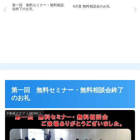
第一回 無料セミナー・無料相談
6月度 無料相談会のお礼
会終了のお礼
相
11
第一回 無料セミナー・無料相談会終了
のお礼
不動産クラブ《 NEWS 》