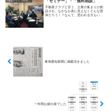
料相談などお気軽にご相談...
「セミナー」・「無料相談」
不動産クラブ《 NEWS 》
不動産クラブと言う、士業の集まりが創
設され、なかなか表に見えなくどんな団
体だろう！？なんて、思われる方もいら
っしゃるでしょう。メンバーは現在活躍
中の先生が集まる為、なかなか忙しいみ
たいですが、目線を変えますと忙しいと
いう事は、必要として頂け...
東海愛知新聞に掲載頂きました
一年間お疲れ様でした