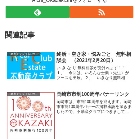
Aichi_OKazakiShiをフォローする
関連記事
終活・空き家・悩みごと 無料相
不動産クラブ《 NEWS 》
談会 （2021年2月20日）
い き な り 無料相談が受けれます！！
１、 今回は、いろんな士業（先生）が
ブースを出展。２、 いきなり無料相談
を受ける事が出来ます。３、 複数の専
門家に同時に相談できる４、 当日参加
も大歓迎５、 サイトからご予約もでき
岡崎市市制100周年バナーリンク
不動産クラブ《 NEWS 》
ます。６、 士業の紹...
岡崎市は、市制100周年を迎えます。岡崎
市市制100周年バナーの掲載承認を頂きま
したので、不動産クラブにつきましても
『 岡崎市市制100周年 』のアピールの
為、サイトTOPへバナーを掲載させて頂
きました。平成２７年３月１８日現在は
岡崎市 1...