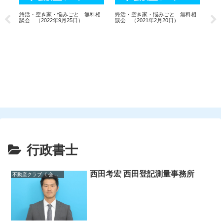
6月
終活・空き家・悩みごと 無料相
終活・空き家・悩みごと 無料相
談会 （2022年9月25日）
談会 （2021年2月20日）
会
行政書士
西田考宏 西田登記測量事務所
不動産クラブ《 会員一覧 》